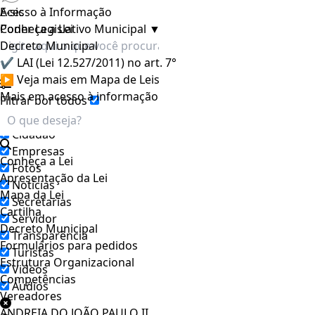
E-sic
Acesso à Informação
Poder Legislativo Municipal
Conheça a Lei
▼
Decreto Municipal
✔ LAI (Lei 12.527/2011) no art. 7°
▶ Veja mais em Mapa de Leis
Mais em acesso à informação
Filtrar por todos
Acesso à Informação
Cidadão
Empresas
Conheça a Lei
Fotos
Apresentação da Lei
Notícias
Mapa da Lei
Secretarias
Cartilha
Servidor
Decreto Municipal
Transparência
Formulários para pedidos
Turistas
Estrutura Organizacional
Videos
Competências
Áudios
Vereadores
ANDREIA DO JOÃO PAULO II