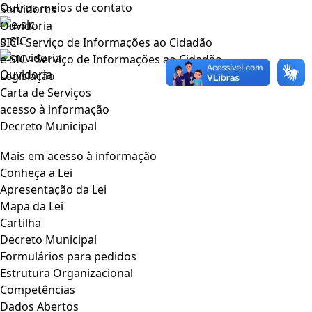
Outros meios de contato
Servidores
Ouvidoria
e-SIC
SIC - Serviço de Informações ao Cidadão
e-SIC - Serviço de Informações ao Cidadão
Ouvidoria
Legislação
Carta de Serviços
acesso à informação
Decreto Municipal
Mais em acesso à informação
Conheça a Lei
Apresentação da Lei
Mapa da Lei
Cartilha
Decreto Municipal
Formulários para pedidos
Estrutura Organizacional
Competências
Dados Abertos