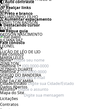
Auto contraste
CORI
Realçar links
DEDÉ
Preto e branco
EDUARDINHO FILHO
Aumentar espaçamento
ERIVELTON RADSON
Destacando cursor
EULER
Regua guia
GEDSON NASCIMENTO
JULIANA VAZ
Fale conosco
LEONEL
LUCÃO DE LÉO DE LIO
Fale conosco
MARIA LELES
Nome*
ZENILTON
Telefone 1*
ZEZINHO DUARTE
Telefone 2
SERGIO DO BANDEIRA
E-mail*
DIM DA CAÇAMBA
Cidade/Estado
Dados Abertos
Assunto*
Mapa do Site
Licitações
Contratos