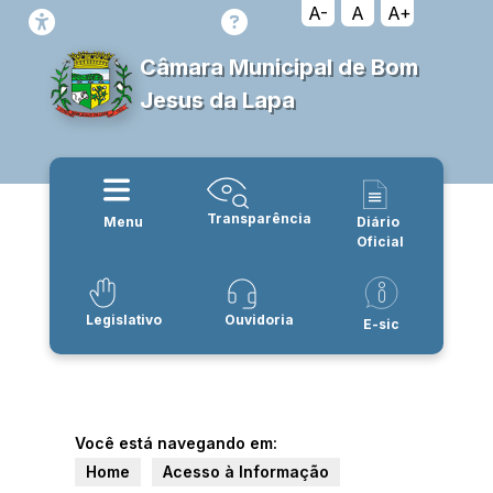
A-
A
A+
Câmara Municipal de Bom
Jesus da Lapa
Transparência
Menu
Diário
Oficial
Legislativo
Ouvidoria
E-sic
Você está navegando em:
Home
Acesso à Informação