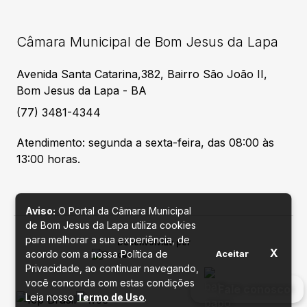
Câmara Municipal de Bom Jesus da Lapa
Avenida Santa Catarina,382, Bairro São João II,
Bom Jesus da Lapa - BA
(77) 3481-4344
Atendimento: segunda a sexta-feira, das 08:00 às
13:00 horas.
Aviso:
O Portal da Câmara Municipal
de Bom Jesus da Lapa utiliza cookies
para melhorar a sua experiência, de
Desenvolvido por
X
acordo com a nossa Política de
Aceitar
Privacidade, ao continuar navegando,
você concorda com estas condições
Fale conosco
Leia nosso
Termo de Uso
.