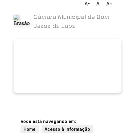
A-
A
A+
Câmara Municipal de Bom
Jesus da Lapa
Transparência
Menu
Diário
Oficial
Legislativo
Ouvidoria
E-sic
Você está navegando em:
Home
Acesso à Informação