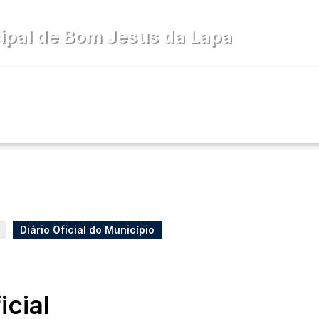
pal de Bom Jesus da Lapa
cia
Diário Oficial
Legislativo
Diário Oficial do Município
icial