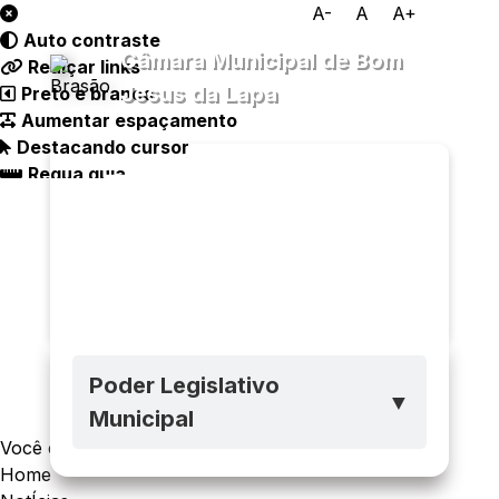
A-
A
A+
Auto contraste
Câmara Municipal de Bom
Realçar links
Jesus da Lapa
Preto e branco
Aumentar espaçamento
Destacando cursor
Regua guia
Transparência
Menu
Diário
Oficial
Legislativo
Ouvidoria
E-sic
Poder Legislativo
▼
Municipal
Você está navegando em:
Home