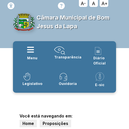
A-
A
A+
Câmara Municipal de Bom
Jesus da Lapa
Transparência
Menu
Diário
Oficial
Legislativo
Ouvidoria
E-sic
Você está navegando em:
Home
Proposições