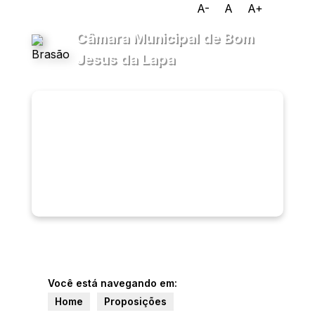
A-
A
A+
Câmara Municipal de Bom
Jesus da Lapa
Transparência
Menu
Diário
Oficial
Legislativo
Ouvidoria
E-sic
Você está navegando em:
Home
Proposições