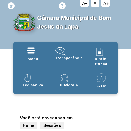
A-
A
A+
Câmara Municipal de Bom
Jesus da Lapa
Transparência
Menu
Diário
Oficial
Legislativo
Ouvidoria
E-sic
Você está navegando em:
Home
Sessões