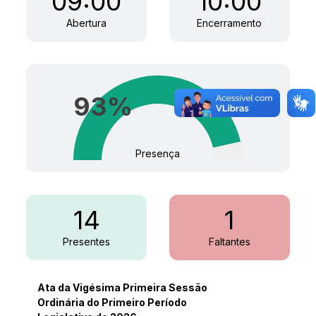
09:00
10:00
Abertura
Encerramento
93
%
Presença
14
1
Presentes
Faltantes
Ata da Vigésima Primeira Sessão
Ordinária do Primeiro Período