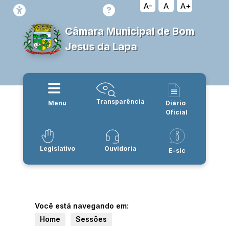
A-
A
A+
Câmara Municipal de Bom
Jesus da Lapa
Transparência
Menu
Diário
Oficial
Legislativo
Ouvidoria
E-sic
Você está navegando em:
Home
Sessões