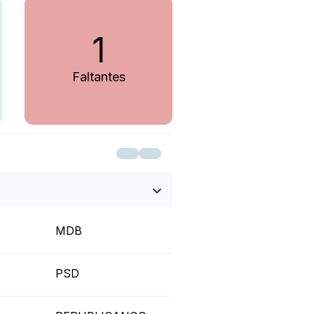
1
Faltantes
MDB
PSD