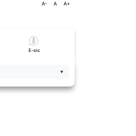
A-
A
A+
a
E-sic
▼