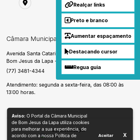
Realçar links
Preto e branco
Aumentar espaçamento
Câmara Municipal de Bom Jesus da Lapa
Destacando cursor
Avenida Santa Catarina,382, Bairro São João II,
Bom Jesus da Lapa - BA
Regua guia
(77) 3481-4344
Atendimento: segunda a sexta-feira, das 08:00 às
13:00 horas.
Aviso:
O Portal da Câmara Municipal
de Bom Jesus da Lapa utiliza cookies
para melhorar a sua experiência, de
Desenvolvido por
X
acordo com a nossa Política de
Aceitar