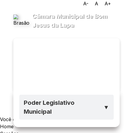
A-
A
A+
Câmara Municipal de Bom
Jesus da Lapa
Transparência
Menu
Diário
Oficial
Legislativo
Ouvidoria
E-sic
Poder Legislativo
▼
Municipal
Você está navegando em:
Home