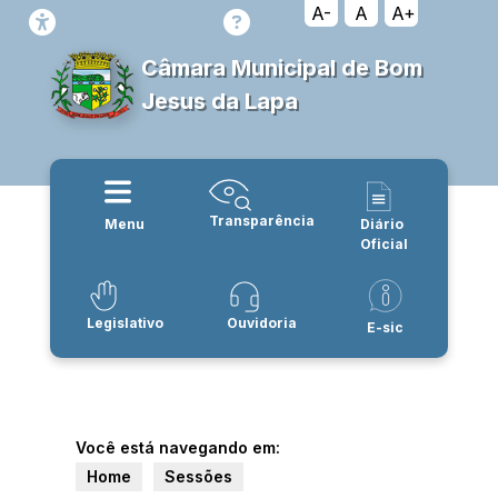
A-
A
A+
Câmara Municipal de Bom
Jesus da Lapa
Transparência
Menu
Diário
Oficial
Legislativo
Ouvidoria
E-sic
Você está navegando em:
Home
Sessões