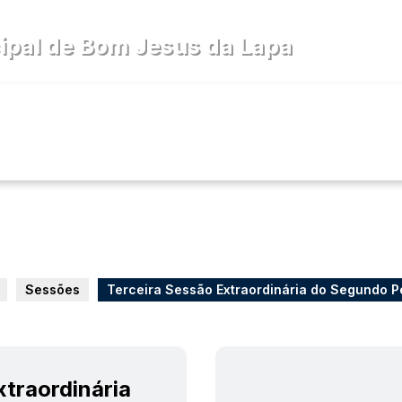
pal de Bom Jesus da Lapa
cia
Diário Oficial
Legislativo
Sessões
Terceira Sessão Extraordinária do Segundo Per
xtraordinária