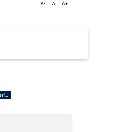
A-
A
A+
Ouvidoria
E-sic
í...