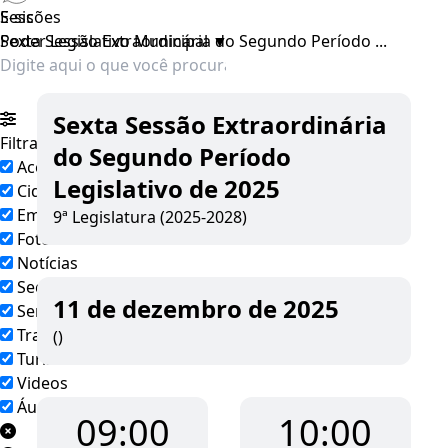
E-sic
Sessões
Poder Legislativo Municipal
Sexta Sessão Extraordinária do Segundo Período ...
▼
Sexta Sessão Extraordinária
Filtrar por todos
do Segundo Período
Acesso à Informação
Legislativo de 2025
Cidadão
Empresas
9ª Legislatura (2025-2028)
Fotos
Notícias
Secretarias
11 de dezembro de 2025
Servidor
Transparência
()
Turistas
Videos
Áudios
09:00
10:00