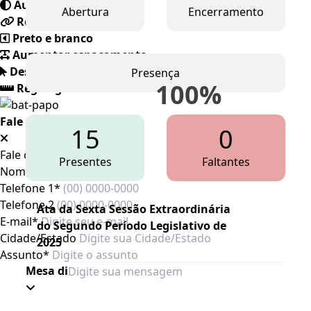
Auto contraste
Abertura
Encerramento
Realçar links
Preto e branco
Aumentar espaçamento
Destacando cursor
Presença
100
%
Regua guia
Fale conosco
15
0
Fale conosco
Presentes
Faltantes
Nome*
Telefone 1*
Telefone 2
Ata da Sexta Sessão Extraordinária
E-mail*
do Segundo Período Legislativo de
Cidade/Estado
2025
Assunto*
Mesa diretora