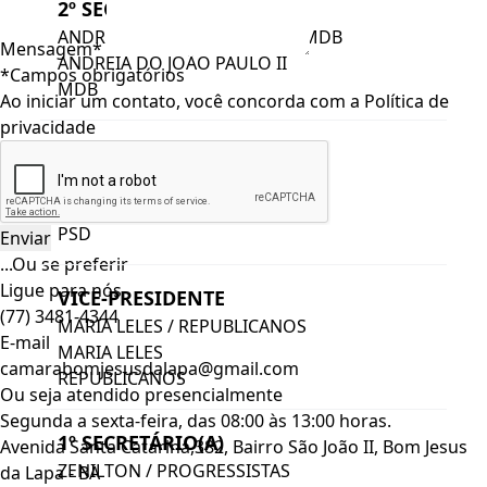
2º SECRETÁRIO(A)
ANDREIA DO JOÃO PAULO II / MDB
Mensagem*
ANDREIA DO JOÃO PAULO II
*Campos obrigatórios
MDB
Ao iniciar um contato, você concorda com a
Política de
privacidade
PRESIDENTE
GEDSON NASCIMENTO / PSD
GEDSON NASCIMENTO
PSD
...Ou se preferir
Ligue para nós
VICE-PRESIDENTE
(77) 3481-4344
MARIA LELES / REPUBLICANOS
E-mail
MARIA LELES
camarabomjesusdalapa@gmail.com
REPUBLICANOS
Ou seja atendido presencialmente
Segunda a sexta-feira, das 08:00 às 13:00 horas.
1º SECRETÁRIO(A)
Avenida Santa Catarina,382, Bairro São João II, Bom Jesus
ZENILTON / PROGRESSISTAS
da Lapa - BA