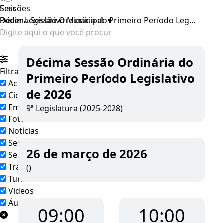
E-sic
Sessões
Poder Legislativo Municipal
Décima Sessão Ordinária do Primeiro Período Leg...
▼
Décima Sessão Ordinária do
Filtrar por todos
Primeiro Período Legislativo
Acesso à Informação
de 2026
Cidadão
Empresas
9ª Legislatura (2025-2028)
Fotos
Notícias
Secretarias
26 de março de 2026
Servidor
Transparência
()
Turistas
Videos
Áudios
09:00
10:00