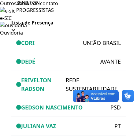
ZENILTON
Outros meios de contato
PROGRESSISTAS
e-SIC
Lista de Presença
Ouvidoria
CORI
UNIÃO BRASIL
DEDÉ
AVANTE
ERIVELTON
REDE
RADSON
SUSTENTABILIDADE
GEDSON NASCIMENTO
PSD
JULIANA VAZ
PT