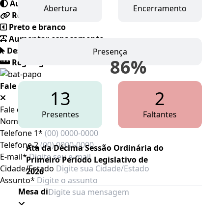
Auto contraste
Abertura
Encerramento
Realçar links
Preto e branco
Aumentar espaçamento
Destacando cursor
Presença
86
%
Regua guia
Fale conosco
13
2
Fale conosco
Presentes
Faltantes
Nome*
Telefone 1*
Telefone 2
Ata da Décima Sessão Ordinária do
E-mail*
Primeiro Período Legislativo de
Cidade/Estado
2026
Assunto*
Mesa diretora