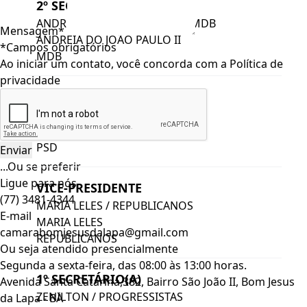
2º SECRETÁRIO(A)
ANDREIA DO JOÃO PAULO II / MDB
Mensagem*
ANDREIA DO JOÃO PAULO II
*Campos obrigatórios
MDB
Ao iniciar um contato, você concorda com a
Política de
privacidade
PRESIDENTE
GEDSON NASCIMENTO / PSD
GEDSON NASCIMENTO
PSD
...Ou se preferir
Ligue para nós
VICE-PRESIDENTE
(77) 3481-4344
MARIA LELES / REPUBLICANOS
E-mail
MARIA LELES
camarabomjesusdalapa@gmail.com
REPUBLICANOS
Ou seja atendido presencialmente
Segunda a sexta-feira, das 08:00 às 13:00 horas.
1º SECRETÁRIO(A)
Avenida Santa Catarina,382, Bairro São João II, Bom Jesus
ZENILTON / PROGRESSISTAS
da Lapa - BA